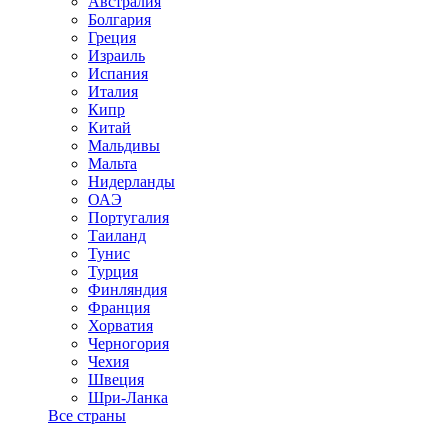
Австралия
Болгария
Греция
Израиль
Испания
Италия
Кипр
Китай
Мальдивы
Мальта
Нидерланды
ОАЭ
Португалия
Таиланд
Тунис
Турция
Финляндия
Франция
Хорватия
Черногория
Чехия
Швеция
Шри-Ланка
Все страны